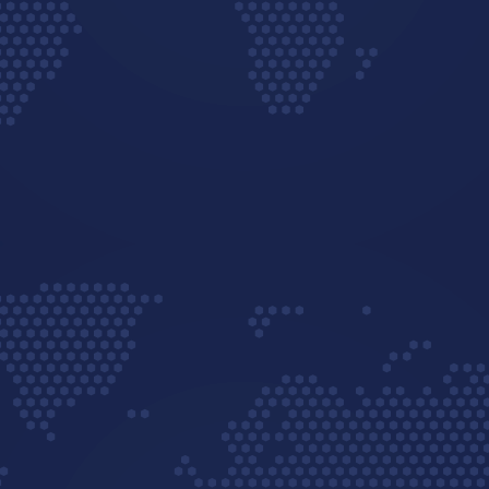
TELEFONES
67 3391-1234
67 3391-1106
0800 707 1106
ENDEREÇO DE E-MAIL
CONTATO@AMIREIA.COM.BR