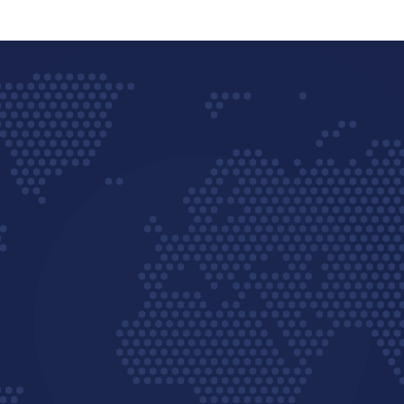
ENDEREÇO
Avenida Principal Um, 1314
Núcleo Industrial
Campo Grande - MS