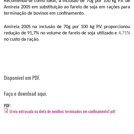
Recomenda-se como ideal, a inclusão de 70g por 100 kg P.V. de
Amireia 200S em substituição ao farelo de soja em rações para
terminação de bovinos em confinamento.
Amireia 200S na inclusão de 70g por 100 kg P.V. proporcionou
redução de 91,7% no volume de farelo de soja utilizado e
4,71%
no custo da ração.
Disponível em PDF.
Faça o download aqui.
PDF:
Ureia extrusada na dieta de novilhos terminados em confinamento1.pdf
COMPARTILHAR
Facebook
Twitter
Pinterest
WhatsApp
Share