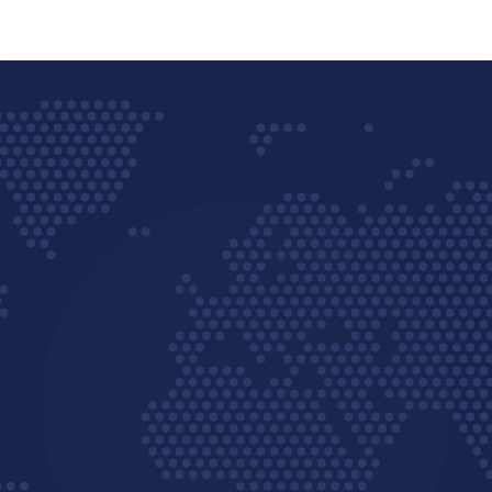
Facebook
Twitter
Pinterest
WhatsApp
Share
ENDEREÇO
Avenida Principal Um, 1314
Núcleo Industrial
Campo Grande - MS