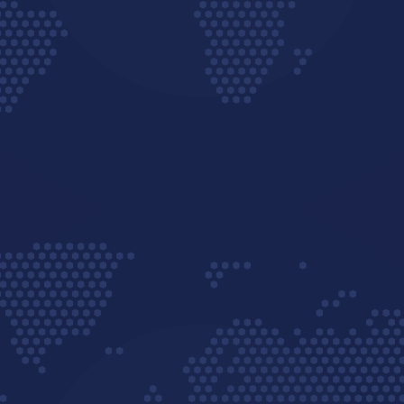
TELEFONES
67 3391-1234
67 3391-1106
0800 707 1106
ENDEREÇO DE E-MAIL
CONTATO@AMIREIA.COM.BR