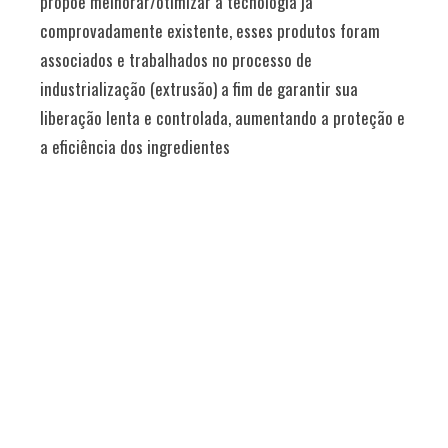
propõe melhorar/otimizar a tecnologia já
comprovadamente existente, esses produtos foram
associados e trabalhados no processo de
industrialização (extrusão) a fim de garantir sua
liberação lenta e controlada, aumentando a proteção e
a eficiência dos ingredientes
ADPTÁVEL EM DIVERSAS SITUAÇÕES
• INCREMENTAR O CONSUMO
• AUMENTAR A SEGURANÇA ALIMENTAR
• OTIMIZAR O AMBIENTE RUMINAL
• MELHORAR O DESEMPENHO
• GARANTIR O MELHOR APROVEITAMENTO DOS ALIMENTOS